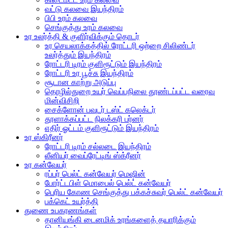
வட்டு கலவை இயந்திரம்
பிபி உரம் கலவை
செங்குத்து உரம் கலவை
உர உலர்த்தி & குளிர்விக்கும் தொடர்
உர செயலாக்கத்தில் ரோட்டரி ஒற்றை சிலிண்டர்
உலர்த்தும் இயந்திரம்
ரோட்டரி டிரம் குளிரூட்டும் இயந்திரம்
ரோட்டரி உர பூச்சு இயந்திரம்
சூடான காற்று அடுப்பு
தொழில்துறை உயர் வெப்பநிலை தூண்டப்பட்ட வரைவு
மின்விசிறி
சைக்ளோன் பவுடர் டஸ்ட் கலெக்டர்
தூளாக்கப்பட்ட நிலக்கரி பர்னர்
எதிர் ஓட்டம் குளிரூட்டும் இயந்திரம்
உர ஸ்கிரீனர்
ரோட்டரி டிரம் சல்லடை இயந்திரம்
லீனியர் வைப்ரேட்டிங் ஸ்க்ரீனர்
உர கன்வேயர்
ரப்பர் பெல்ட் கன்வேயர் மெஷின்
போர்ட்டபிள் மொபைல் பெல்ட் கன்வேயர்
பெரிய கோண செங்குத்து பக்கச்சுவர் பெல்ட் கன்வேயர்
பக்கெட் உயர்த்தி
துணை உபகரணங்கள்
தானியங்கி டைனமிக் உரங்களைத் தயாரிக்கும்