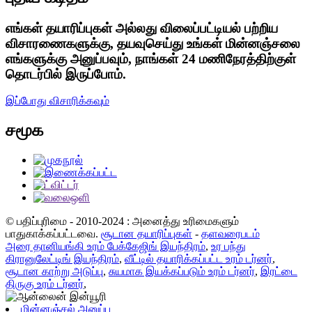
எங்கள் தயாரிப்புகள் அல்லது விலைப்பட்டியல் பற்றிய
விசாரணைகளுக்கு, தயவுசெய்து உங்கள் மின்னஞ்சலை
எங்களுக்கு அனுப்பவும், நாங்கள் 24 மணிநேரத்திற்குள்
தொடர்பில் இருப்போம்.
இப்போது விசாரிக்கவும்
சமூக
© பதிப்புரிமை - 2010-2024 : அனைத்து உரிமைகளும்
பாதுகாக்கப்பட்டவை.
சூடான தயாரிப்புகள்
-
தளவரைபடம்
அரை தானியங்கி உரம் பேக்கேஜிங் இயந்திரம்
,
உர பந்து
கிரானுலேட்டிங் இயந்திரம்
,
வீட்டில் தயாரிக்கப்பட்ட உரம் டர்னர்
,
சூடான காற்று அடுப்பு
,
சுயமாக இயக்கப்படும் உரம் டர்னர்
,
இரட்டை
திருகு உரம் டர்னர்
,
மின்னஞ்சல் அனுப்பு