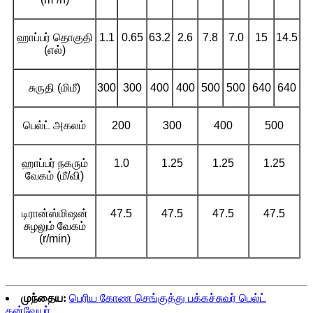
ஹாப்பர் தொகுதி
1.1
0.65
63.2
2.6
7.8
7.0
15
14.5
(எல்)
சுருதி (மிமீ)
300
300
400
400
500
500
640
640
பெல்ட் அகலம்
200
300
400
500
ஹாப்பர் நகரும்
1.0
1.25
1.25
1.25
வேகம் (மீ/வி)
டிரான்ஸ்மிஷன்
47.5
47.5
47.5
47.5
சுழலும் வேகம்
(r/min)
முந்தைய:
பெரிய கோண செங்குத்து பக்கச்சுவர் பெல்ட்
கன்வேயர்