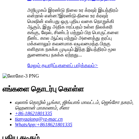
அறிமுகம் இரண்டு நிலை உர க்ரஷர் இயந்திரம்
என்றால் என்ன?இரண்டு-நிலை உர க்ரஷர்
மெஷின் என்பது ஒரு புதிய வகை நொறுக்கி
ஆகும், இது அதிக ஈரப்பதம் உள்ள நிலக்கரி
கங்கு, ஷேல், சிண்டர் மற்றும் பிற பொருட்களை
நீண்ட கால ஆய்வு மற்றும் அனைத்து தரப்பு
மக்களாலும் கவனமாக வடிவமைத்த பிறகு
எளிதாக நசுக்க முடியும்.இந்த இயந்திரம் மூல
துணையை நசுக்க ஏற்றது...
மேலும் தயாரிப்புகளைப் பார்க்கவும்
>
எங்களை தொடர்பு கொள்ள
வுலாங் தொழில் பூங்கா, ஜிங்யாங் மாவட்டம், ஜெங்சோ நகரம்,
ஹெனான் மாகாணம், சீனா
+86-18621801335
tianyaqiong@yz-mac.cn
WhatsApp:+8618621801335
புதிய கடிதம்