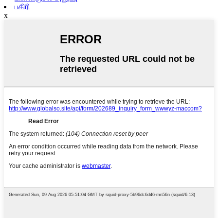
பகிரி
x