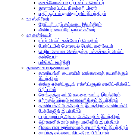
சைக்ளோன் பவுடர் டஸ்ட் கலெக்டர்
தூளாக்கப்பட்ட நிலக்கரி பர்னர்
எதிர் ஓட்டம் குளிரூட்டும் இயந்திரம்
உர ஸ்கிரீனர்
ரோட்டரி டிரம் சல்லடை இயந்திரம்
லீனியர் வைப்ரேட்டிங் ஸ்க்ரீனர்
உர கன்வேயர்
ரப்பர் பெல்ட் கன்வேயர் மெஷின்
போர்ட்டபிள் மொபைல் பெல்ட் கன்வேயர்
பெரிய கோண செங்குத்து பக்கச்சுவர் பெல்ட்
கன்வேயர்
பக்கெட் உயர்த்தி
துணை உபகரணங்கள்
தானியங்கி டைனமிக் உரங்களைத் தயாரிக்கும்
இயந்திரம்
ஸ்க்ரூ எக்ஸ்ட்ரூடிங் எக்ஸ்ட்ரூடிங் சாலிட்-லிக்விட்
பிரிப்பான்
செங்குத்து வட்டு கலவை ஊட்டி இயந்திரம்
ஏற்றுதல் மற்றும் உணவளிக்கும் இயந்திரம்
தானியங்கி பேக்கேஜிங் இயந்திரம் தானியங்கி
பேக்கேஜிங் இயந்திரம்
டபுள் ஹாப்பர் அளவு பேக்கேஜிங் இயந்திரம்
ஆர்கானிக் உரம் சுற்று பாலிஷிங் இயந்திரம்
நிலையான உரங்களைத் தயாரிக்கும் இயந்திரம்
சாய்ந்த சல்லடை திட-திரவ பிரிப்பான்