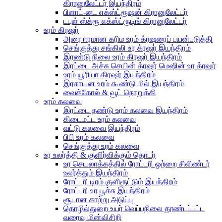
கிரானுலேட்டர் இயந்திரம்
பிளாட்-டை எக்ஸ்ட்ரூஷன் கிரானுலேட்டர்
டபுள் ஸ்க்ரூ எக்ஸ்ட்ரூடிங் கிரானுலேட்டர்
உரம் கிரஷர்
அரை ஈரமான கரிம உரம் க்ரஷரைப் பயன்படுத்தி
செங்குத்து சங்கிலி உர க்ரஷர் இயந்திரம்
இரண்டு நிலை உரம் கிரஷர் இயந்திரம்
இரட்டை அச்சு செயின் க்ரஷர் மெஷின் உர க்ரஷர்
உரம் யூரியா கிரஷர் இயந்திரம்
இரசாயன உரம் கூண்டு மில் இயந்திரம்
வைக்கோல் & வூட் நொறுக்கி
உரம் கலவை
இரட்டை தண்டு உரம் கலவை இயந்திரம்
கிடைமட்ட உரம் கலவை
வட்டு கலவை இயந்திரம்
பிபி உரம் கலவை
செங்குத்து உரம் கலவை
உர உலர்த்தி & குளிர்விக்கும் தொடர்
உர செயலாக்கத்தில் ரோட்டரி ஒற்றை சிலிண்டர்
உலர்த்தும் இயந்திரம்
ரோட்டரி டிரம் குளிரூட்டும் இயந்திரம்
ரோட்டரி உர பூச்சு இயந்திரம்
சூடான காற்று அடுப்பு
தொழில்துறை உயர் வெப்பநிலை தூண்டப்பட்ட
வரைவு மின்விசிறி