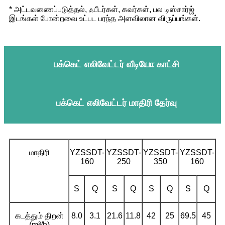
* அட்டவணைப்படுத்தல், ஃபீடர்கள், கவர்கள், பல டிஸ்சார்ஜ்
இடங்கள் போன்றவை உட்பட பரந்த அளவிலான விருப்பங்கள்.
பக்கெட் எலிவேட்டர் வீடியோ காட்சி
பக்கெட் எலிவேட்டர் மாதிரி தேர்வு
மாதிரி
YZSSDT-
YZSSDT-
YZSSDT-
YZSSDT-
160
250
350
160
S
Q
S
Q
S
Q
S
Q
கடத்தும் திறன்
8.0
3.1
21.6
11.8
42
25
69.5
45
(m³/h)