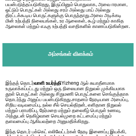
பயன்படுத்தப்படுகிறது, இருப்பினும் பொதுவாக, அவை ஈரமான,
ஒட்டும் பொருட்கள் அல்லது சரம் அல்லது பாய் அல்லது
திரட்டக்கூடிய பொருட்களுக்கு பொருந்தாது.அவை அடிக்கடி
மின் உற்பத்தி நிலையங்கள், உர ஆலைகள், கூழ் மற்றும் காகித
ஆலைகள் மற்றும் எஃகு உற்பத்தி வசதிகளில் காணப்படுகின்றன.
அம்சங்கள் விளக்கம்
இந்தத் தொடர்
வாளி உயர்த்தி
Yizheng ஆல் சுயாதீனமாக
உருவாக்கப்பட்டது மற்றும் ஒரு நிலையான நிறுவல் முக்கியமாக
தூள் பொருட்கள் அல்லது சிறுமணி பொருட்களை செங்குத்தாக
தொடர்ந்து அனுப்ப பயன்படுகிறது.சாதனம் நேரடியான அமைப்பு,
சிறிய வடிவமைப்பு, நல்ல சீல் செயல்திறன், எளிதான நிறுவல்
மற்றும் பராமரிப்பு, நேர்மறை மற்றும் தலைகீழ் பொருள் உணவு,
அத்துடன் நெகிழ்வான செயல்முறை கட்டமைப்பு மற்றும்
தளவமைப்பு ஆகியவற்றை அனுமதிக்கிறது.
இந்த தொடர் பக்கெட் எலிவேட்டர்கள் நேரடி இணைப்பு இயக்கி,