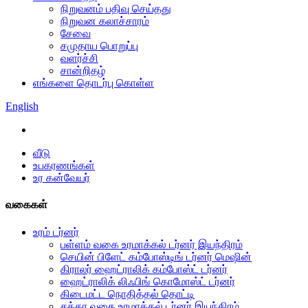
நிறுவனம் பதிவு செய்தது
நிறுவன கலாச்சாரம்
சேவை
சமுதாய பொறுப்பு
வளர்ச்சி
சான்றிதழ்
எங்களை தொடர்பு கொள்ள
English
வீடு
உபகரணங்கள்
உர கன்வேயர்
வகைகள்
உரம் டர்னர்
பள்ளம் வகை உரமாக்கல் டர்னர் இயந்திரம்
செயின் பிளேட் கம்போஸ்டிங் டர்னர் மெஷின்
கிராலர் ஹைட்ராலிக் கம்போஸ்ட் டர்னர்
ஹைட்ராலிக் லிஃபிங் கொமோஸ்ட் டர்னர்
கிடைமட்ட நொதித்தல் தொட்டி
சக்கர வகை உரமாக்கல் டர்னர் இயந்திரம்