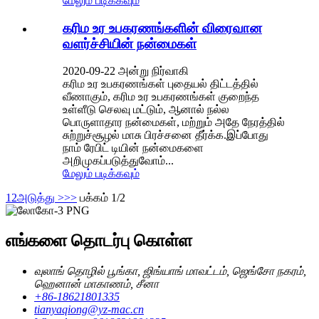
மேலும் படிக்கவும்
கரிம உர உபகரணங்களின் விரைவான
வளர்ச்சியின் நன்மைகள்
2020-09-22 அன்று நிர்வாகி
கரிம உர உபகரணங்கள் புதையல் திட்டத்தில்
வீணாகும், கரிம உர உபகரணங்கள் குறைந்த
உள்ளீடு செலவு மட்டும், ஆனால் நல்ல
பொருளாதார நன்மைகள், மற்றும் அதே நேரத்தில்
சுற்றுச்சூழல் மாசு பிரச்சனை தீர்க்க.இப்போது
நாம் ரேபிட் டியின் நன்மைகளை
அறிமுகப்படுத்துவோம்...
மேலும் படிக்கவும்
1
2
அடுத்து >
>>
பக்கம் 1/2
எங்களை தொடர்பு கொள்ள
வுலாங் தொழில் பூங்கா, ஜிங்யாங் மாவட்டம், ஜெங்சோ நகரம்,
ஹெனான் மாகாணம், சீனா
+86-18621801335
tianyaqiong@yz-mac.cn