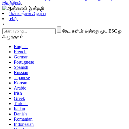
இயந்திரம்
,
மின்னஞ்சல் அனுப்பு
பகிரி
x
தேட என்டர் அல்லது மூட ESC ஐ
அழுத்தவும்
English
French
German
Portuguese
Spanish
Russian
Japanese
Korean
Arabic
Irish
Greek
Turkish
Italian
Danish
Romanian
Indonesian