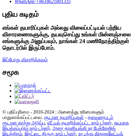
WhatsApp:+8618621801335
புதிய கடிதம்
எங்கள் தயாரிப்புகள் அல்லது விலைப்பட்டியல் பற்றிய
விசாரணைகளுக்கு, தயவுசெய்து உங்கள் மின்னஞ்சலை
எங்களுக்கு அனுப்பவும், நாங்கள் 24 மணிநேரத்திற்குள்
தொடர்பில் இருப்போம்.
இப்போது விசாரிக்கவும்
சமூக
© பதிப்புரிமை - 2010-2024 : அனைத்து உரிமைகளும்
பாதுகாக்கப்பட்டவை.
சூடான தயாரிப்புகள்
-
தளவரைபடம்
சூடான காற்று அடுப்பு
,
வீட்டில் தயாரிக்கப்பட்ட உரம் டர்னர்
,
சுயமாக
இயக்கப்படும் உரம் டர்னர்
,
அரை தானியங்கி உர பேக்கேஜிங்
இயந்திரம்
,
இரட்டை திருகு உரம் டர்னர்
,
உர பந்து கிரானுலேட்டிங்