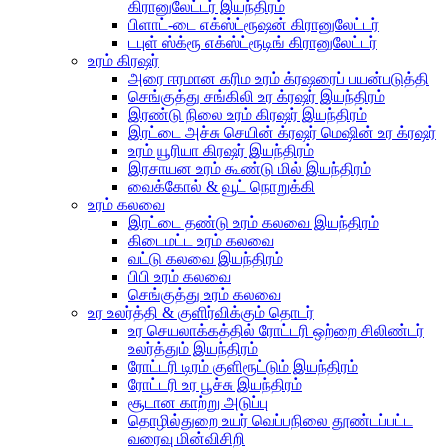
கிரானுலேட்டர் இயந்திரம்
பிளாட்-டை எக்ஸ்ட்ரூஷன் கிரானுலேட்டர்
டபுள் ஸ்க்ரூ எக்ஸ்ட்ரூடிங் கிரானுலேட்டர்
உரம் கிரஷர்
அரை ஈரமான கரிம உரம் க்ரஷரைப் பயன்படுத்தி
செங்குத்து சங்கிலி உர க்ரஷர் இயந்திரம்
இரண்டு நிலை உரம் கிரஷர் இயந்திரம்
இரட்டை அச்சு செயின் க்ரஷர் மெஷின் உர க்ரஷர்
உரம் யூரியா கிரஷர் இயந்திரம்
இரசாயன உரம் கூண்டு மில் இயந்திரம்
வைக்கோல் & வூட் நொறுக்கி
உரம் கலவை
இரட்டை தண்டு உரம் கலவை இயந்திரம்
கிடைமட்ட உரம் கலவை
வட்டு கலவை இயந்திரம்
பிபி உரம் கலவை
செங்குத்து உரம் கலவை
உர உலர்த்தி & குளிர்விக்கும் தொடர்
உர செயலாக்கத்தில் ரோட்டரி ஒற்றை சிலிண்டர்
உலர்த்தும் இயந்திரம்
ரோட்டரி டிரம் குளிரூட்டும் இயந்திரம்
ரோட்டரி உர பூச்சு இயந்திரம்
சூடான காற்று அடுப்பு
தொழில்துறை உயர் வெப்பநிலை தூண்டப்பட்ட
வரைவு மின்விசிறி