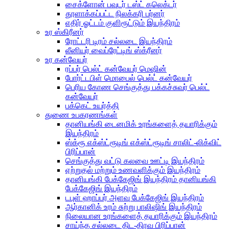
சைக்ளோன் பவுடர் டஸ்ட் கலெக்டர்
தூளாக்கப்பட்ட நிலக்கரி பர்னர்
எதிர் ஓட்டம் குளிரூட்டும் இயந்திரம்
உர ஸ்கிரீனர்
ரோட்டரி டிரம் சல்லடை இயந்திரம்
லீனியர் வைப்ரேட்டிங் ஸ்க்ரீனர்
உர கன்வேயர்
ரப்பர் பெல்ட் கன்வேயர் மெஷின்
போர்ட்டபிள் மொபைல் பெல்ட் கன்வேயர்
பெரிய கோண செங்குத்து பக்கச்சுவர் பெல்ட்
கன்வேயர்
பக்கெட் உயர்த்தி
துணை உபகரணங்கள்
தானியங்கி டைனமிக் உரங்களைத் தயாரிக்கும்
இயந்திரம்
ஸ்க்ரூ எக்ஸ்ட்ரூடிங் எக்ஸ்ட்ரூடிங் சாலிட்-லிக்விட்
பிரிப்பான்
செங்குத்து வட்டு கலவை ஊட்டி இயந்திரம்
ஏற்றுதல் மற்றும் உணவளிக்கும் இயந்திரம்
தானியங்கி பேக்கேஜிங் இயந்திரம் தானியங்கி
பேக்கேஜிங் இயந்திரம்
டபுள் ஹாப்பர் அளவு பேக்கேஜிங் இயந்திரம்
ஆர்கானிக் உரம் சுற்று பாலிஷிங் இயந்திரம்
நிலையான உரங்களைத் தயாரிக்கும் இயந்திரம்
சாய்ந்த சல்லடை திட-திரவ பிரிப்பான்