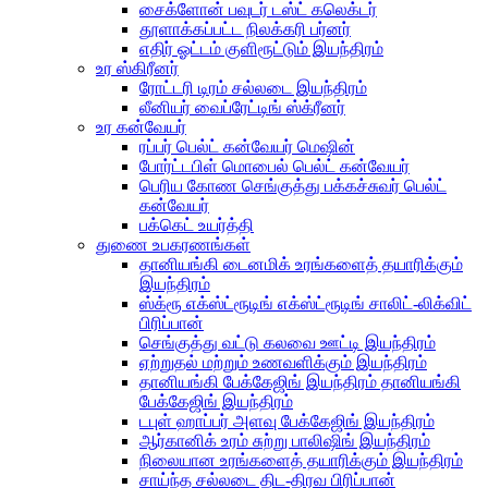
சைக்ளோன் பவுடர் டஸ்ட் கலெக்டர்
தூளாக்கப்பட்ட நிலக்கரி பர்னர்
எதிர் ஓட்டம் குளிரூட்டும் இயந்திரம்
உர ஸ்கிரீனர்
ரோட்டரி டிரம் சல்லடை இயந்திரம்
லீனியர் வைப்ரேட்டிங் ஸ்க்ரீனர்
உர கன்வேயர்
ரப்பர் பெல்ட் கன்வேயர் மெஷின்
போர்ட்டபிள் மொபைல் பெல்ட் கன்வேயர்
பெரிய கோண செங்குத்து பக்கச்சுவர் பெல்ட்
கன்வேயர்
பக்கெட் உயர்த்தி
துணை உபகரணங்கள்
தானியங்கி டைனமிக் உரங்களைத் தயாரிக்கும்
இயந்திரம்
ஸ்க்ரூ எக்ஸ்ட்ரூடிங் எக்ஸ்ட்ரூடிங் சாலிட்-லிக்விட்
பிரிப்பான்
செங்குத்து வட்டு கலவை ஊட்டி இயந்திரம்
ஏற்றுதல் மற்றும் உணவளிக்கும் இயந்திரம்
தானியங்கி பேக்கேஜிங் இயந்திரம் தானியங்கி
பேக்கேஜிங் இயந்திரம்
டபுள் ஹாப்பர் அளவு பேக்கேஜிங் இயந்திரம்
ஆர்கானிக் உரம் சுற்று பாலிஷிங் இயந்திரம்
நிலையான உரங்களைத் தயாரிக்கும் இயந்திரம்
சாய்ந்த சல்லடை திட-திரவ பிரிப்பான்