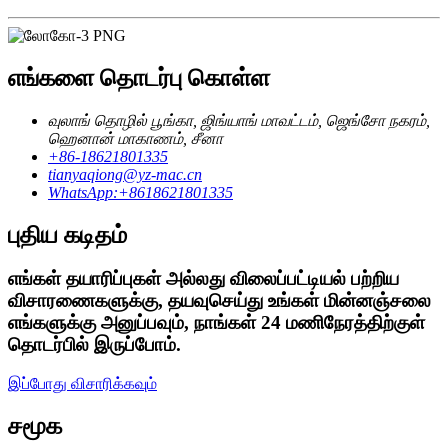
எங்களை தொடர்பு கொள்ள
வுலாங் தொழில் பூங்கா, ஜிங்யாங் மாவட்டம், ஜெங்சோ நகரம்,
ஹெனான் மாகாணம், சீனா
+86-18621801335
tianyaqiong@yz-mac.cn
WhatsApp:+8618621801335
புதிய கடிதம்
எங்கள் தயாரிப்புகள் அல்லது விலைப்பட்டியல் பற்றிய
விசாரணைகளுக்கு, தயவுசெய்து உங்கள் மின்னஞ்சலை
எங்களுக்கு அனுப்பவும், நாங்கள் 24 மணிநேரத்திற்குள்
தொடர்பில் இருப்போம்.
இப்போது விசாரிக்கவும்
சமூக