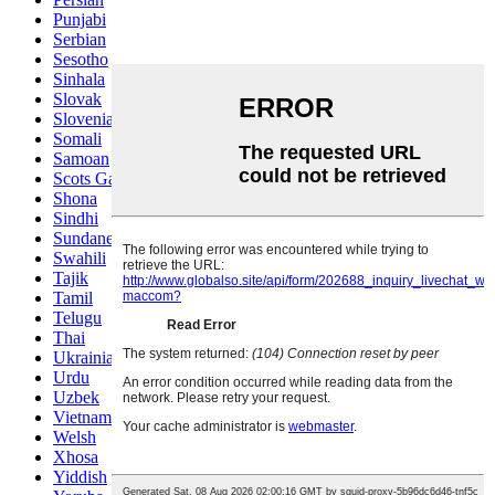
Punjabi
Serbian
Sesotho
Sinhala
Slovak
Slovenian
Somali
Samoan
Scots Gaelic
Shona
Sindhi
Sundanese
Swahili
Tajik
Tamil
Telugu
Thai
Ukrainian
Urdu
Uzbek
Vietnamese
Welsh
Xhosa
Yiddish