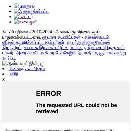
© பதிப்புரிமை - 2010-2024 : அனைத்து உரிமைகளும்
பாதுகாக்கப்பட்டவை.
சூடான தயாரிப்புகள்
-
தளவரைபடம்
வீட்டில் தயாரிக்கப்பட்ட உரம் டர்னர்
,
உர பந்து கிரானுலேட்டிங்
இயந்திரம்
,
சுயமாக இயக்கப்படும் உரம் டர்னர்
,
இரட்டை திருகு உரம்
டர்னர்
,
அரை தானியங்கி உர பேக்கேஜிங் இயந்திரம்
,
சூடான காற்று
அடுப்பு
,
மின்னஞ்சல் அனுப்பு
பகிரி
x