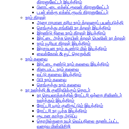
கிரானுலேட்டர் இயந்திரம்
பிளாட்-டை எக்ஸ்ட்ரூஷன் கிரானுலேட்டர்
டபுள் ஸ்க்ரூ எக்ஸ்ட்ரூடிங் கிரானுலேட்டர்
உரம் கிரஷர்
அரை ஈரமான கரிம உரம் க்ரஷரைப் பயன்படுத்தி
செங்குத்து சங்கிலி உர க்ரஷர் இயந்திரம்
இரண்டு நிலை உரம் கிரஷர் இயந்திரம்
இரட்டை அச்சு செயின் க்ரஷர் மெஷின் உர க்ரஷர்
உரம் யூரியா கிரஷர் இயந்திரம்
இரசாயன உரம் கூண்டு மில் இயந்திரம்
வைக்கோல் & வூட் நொறுக்கி
உரம் கலவை
இரட்டை தண்டு உரம் கலவை இயந்திரம்
கிடைமட்ட உரம் கலவை
வட்டு கலவை இயந்திரம்
பிபி உரம் கலவை
செங்குத்து உரம் கலவை
உர உலர்த்தி & குளிர்விக்கும் தொடர்
உர செயலாக்கத்தில் ரோட்டரி ஒற்றை சிலிண்டர்
உலர்த்தும் இயந்திரம்
ரோட்டரி டிரம் குளிரூட்டும் இயந்திரம்
ரோட்டரி உர பூச்சு இயந்திரம்
சூடான காற்று அடுப்பு
தொழில்துறை உயர் வெப்பநிலை தூண்டப்பட்ட
வரைவு மின்விசிறி