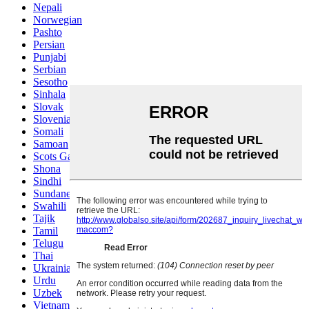
Nepali
Norwegian
Pashto
Persian
Punjabi
Serbian
Sesotho
Sinhala
Slovak
Slovenian
Somali
Samoan
Scots Gaelic
Shona
Sindhi
Sundanese
Swahili
Tajik
Tamil
Telugu
Thai
Ukrainian
Urdu
Uzbek
Vietnamese