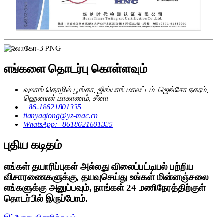
எங்களை தொடர்பு கொள்ளவும்
வுலாங் தொழில் பூங்கா, ஜிங்யாங் மாவட்டம், ஜெங்சோ நகரம்,
ஹெனான் மாகாணம், சீனா
+86-18621801335
tianyaqiong@yz-mac.cn
WhatsApp:+8618621801335
புதிய கடிதம்
எங்கள் தயாரிப்புகள் அல்லது விலைப்பட்டியல் பற்றிய
விசாரணைகளுக்கு, தயவுசெய்து உங்கள் மின்னஞ்சலை
எங்களுக்கு அனுப்பவும், நாங்கள் 24 மணிநேரத்திற்குள்
தொடர்பில் இருப்போம்.