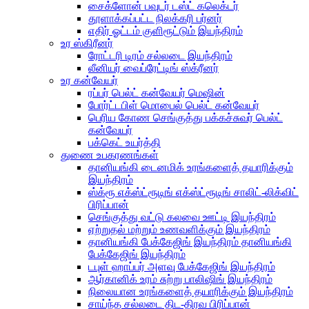
சைக்ளோன் பவுடர் டஸ்ட் கலெக்டர்
தூளாக்கப்பட்ட நிலக்கரி பர்னர்
எதிர் ஓட்டம் குளிரூட்டும் இயந்திரம்
உர ஸ்கிரீனர்
ரோட்டரி டிரம் சல்லடை இயந்திரம்
லீனியர் வைப்ரேட்டிங் ஸ்க்ரீனர்
உர கன்வேயர்
ரப்பர் பெல்ட் கன்வேயர் மெஷின்
போர்ட்டபிள் மொபைல் பெல்ட் கன்வேயர்
பெரிய கோண செங்குத்து பக்கச்சுவர் பெல்ட்
கன்வேயர்
பக்கெட் உயர்த்தி
துணை உபகரணங்கள்
தானியங்கி டைனமிக் உரங்களைத் தயாரிக்கும்
இயந்திரம்
ஸ்க்ரூ எக்ஸ்ட்ரூடிங் எக்ஸ்ட்ரூடிங் சாலிட்-லிக்விட்
பிரிப்பான்
செங்குத்து வட்டு கலவை ஊட்டி இயந்திரம்
ஏற்றுதல் மற்றும் உணவளிக்கும் இயந்திரம்
தானியங்கி பேக்கேஜிங் இயந்திரம் தானியங்கி
பேக்கேஜிங் இயந்திரம்
டபுள் ஹாப்பர் அளவு பேக்கேஜிங் இயந்திரம்
ஆர்கானிக் உரம் சுற்று பாலிஷிங் இயந்திரம்
நிலையான உரங்களைத் தயாரிக்கும் இயந்திரம்
சாய்ந்த சல்லடை திட-திரவ பிரிப்பான்