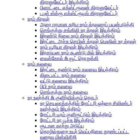
கிரானுலேட்டர் இயந்திரம்
பிளாட்-டை எக்ஸ்ட்ரூஷன் கிரானுலேட்டர்
டபுள் ஸ்க்ரூ எக்ஸ்ட்ரூடிங் கிரானுலேட்டர்
உரம் கிரஷர்
அரை ஈரமான கரிம உரம் க்ரஷரைப் பயன்படுத்தி
செங்குத்து சங்கிலி உர க்ரஷர் இயந்திரம்
இரண்டு நிலை உரம் கிரஷர் இயந்திரம்
இரட்டை அச்சு செயின் க்ரஷர் மெஷின் உர க்ரஷர்
உரம் யூரியா கிரஷர் இயந்திரம்
இரசாயன உரம் கூண்டு மில் இயந்திரம்
வைக்கோல் & வூட் நொறுக்கி
உரம் கலவை
இரட்டை தண்டு உரம் கலவை இயந்திரம்
கிடைமட்ட உரம் கலவை
வட்டு கலவை இயந்திரம்
பிபி உரம் கலவை
செங்குத்து உரம் கலவை
உர உலர்த்தி & குளிர்விக்கும் தொடர்
உர செயலாக்கத்தில் ரோட்டரி ஒற்றை சிலிண்டர்
உலர்த்தும் இயந்திரம்
ரோட்டரி டிரம் குளிரூட்டும் இயந்திரம்
ரோட்டரி உர பூச்சு இயந்திரம்
சூடான காற்று அடுப்பு
தொழில்துறை உயர் வெப்பநிலை தூண்டப்பட்ட
வரைவு மின்விசிறி