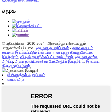
இப்போது விசாரிக்கவும்
சமூக
© பதிப்புரிமை - 2010-2024 : அனைத்து உரிமைகளும்
பாதுகாக்கப்பட்டவை.
சூடான தயாரிப்புகள்
-
தளவரைபடம்
சுயமாக இயக்கப்படும் உரம் டர்னர்
,
உர பந்து கிரானுலேட்டிங்
இயந்திரம்
,
வீட்டில் தயாரிக்கப்பட்ட உரம் டர்னர்
,
சூடான காற்று
அடுப்பு
,
அரை தானியங்கி உர பேக்கேஜிங் இயந்திரம்
,
இரட்டை
திருகு உரம் டர்னர்
,
மின்னஞ்சல் அனுப்பவும்
வாட்ஸ்அப்
x