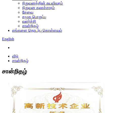
நிறுவனத்தின் சுயவிவரம்
நிறுவன கலாச்சாரம்
சேவை
சமூக பொறுப்பு
வளர்ச்சி
சான்றிதழ்
எங்களை தொடர்பு கொள்ளவும்
English
வீடு
சான்றிதழ்
சான்றிதழ்