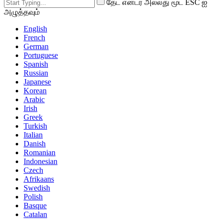
தேட என்டர் அல்லது மூட ESC ஐ
அழுத்தவும்
English
French
German
Portuguese
Spanish
Russian
Japanese
Korean
Arabic
Irish
Greek
Turkish
Italian
Danish
Romanian
Indonesian
Czech
Afrikaans
Swedish
Polish
Basque
Catalan