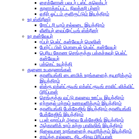
சைக்ளோன் பவுடர் டஸ்ட் கலெக்டர்
தூளாக்கப்பட்ட நிலக்கரி பர்னர்
எதிர் ஓட்டம் குளிரூட்டும் இயந்திரம்
உர ஸ்கிரீனர்
ரோட்டரி டிரம் சல்லடை இயந்திரம்
லீனியர் வைப்ரேட்டிங் ஸ்க்ரீனர்
உர கன்வேயர்
ரப்பர் பெல்ட் கன்வேயர் மெஷின்
போர்ட்டபிள் மொபைல் பெல்ட் கன்வேயர்
பெரிய கோண செங்குத்து பக்கச்சுவர் பெல்ட்
கன்வேயர்
பக்கெட் உயர்த்தி
துணை உபகரணங்கள்
தானியங்கி டைனமிக் உரங்களைத் தயாரிக்கும்
இயந்திரம்
ஸ்க்ரூ எக்ஸ்ட்ரூடிங் எக்ஸ்ட்ரூடிங் சாலிட்-லிக்விட்
பிரிப்பான்
செங்குத்து வட்டு கலவை ஊட்டி இயந்திரம்
ஏற்றுதல் மற்றும் உணவளிக்கும் இயந்திரம்
தானியங்கி பேக்கேஜிங் இயந்திரம் தானியங்கி
பேக்கேஜிங் இயந்திரம்
டபுள் ஹாப்பர் அளவு பேக்கேஜிங் இயந்திரம்
ஆர்கானிக் உரம் சுற்று பாலிஷிங் இயந்திரம்
நிலையான உரங்களைத் தயாரிக்கும் இயந்திரம்
சாய்ந்த சல்லடை திட-திரவ பிரிப்பான்