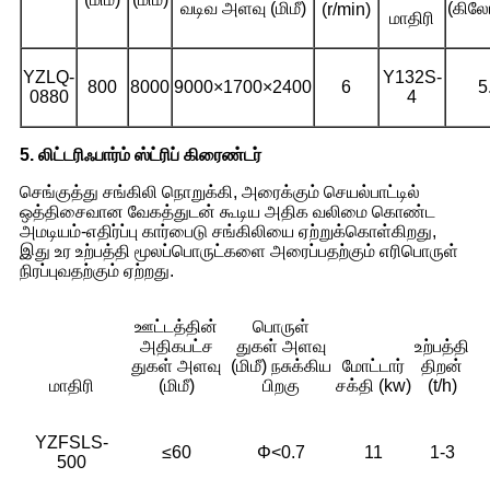
வடிவ அளவு (மிமீ)
(கிலோ
(r/min)
மாதிரி
YZLQ-
Y132S-
800
8000
9000×1700×2400
6
5
0880
4
5. லிட்டரிஃபார்ம் ஸ்ட்ரிப் கிரைண்டர்
செங்குத்து சங்கிலி நொறுக்கி, அரைக்கும் செயல்பாட்டில்
ஒத்திசைவான வேகத்துடன் கூடிய அதிக வலிமை கொண்ட
அமடியம்-எதிர்ப்பு கார்பைடு சங்கிலியை ஏற்றுக்கொள்கிறது,
இது உர உற்பத்தி மூலப்பொருட்களை அரைப்பதற்கும் எரிபொருள்
நிரப்புவதற்கும் ஏற்றது.
ஊட்டத்தின்
பொருள்
அதிகபட்ச
துகள் அளவு
உற்பத்தி
துகள் அளவு
(மிமீ) நசுக்கிய
மோட்டார்
திறன்
மாதிரி
(மிமீ)
பிறகு
சக்தி (kw)
(t/h)
YZFSLS-
≤60
Φ<0.7
11
1-3
500