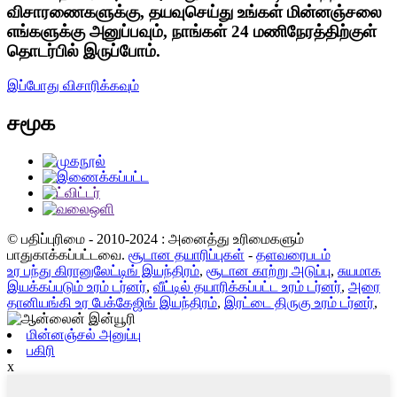
விசாரணைகளுக்கு, தயவுசெய்து உங்கள் மின்னஞ்சலை
எங்களுக்கு அனுப்பவும், நாங்கள் 24 மணிநேரத்திற்குள்
தொடர்பில் இருப்போம்.
இப்போது விசாரிக்கவும்
சமூக
© பதிப்புரிமை - 2010-2024 : அனைத்து உரிமைகளும்
பாதுகாக்கப்பட்டவை.
சூடான தயாரிப்புகள்
-
தளவரைபடம்
உர பந்து கிரானுலேட்டிங் இயந்திரம்
,
சூடான காற்று அடுப்பு
,
சுயமாக
இயக்கப்படும் உரம் டர்னர்
,
வீட்டில் தயாரிக்கப்பட்ட உரம் டர்னர்
,
அரை
தானியங்கி உர பேக்கேஜிங் இயந்திரம்
,
இரட்டை திருகு உரம் டர்னர்
,
மின்னஞ்சல் அனுப்பு
பகிரி
x