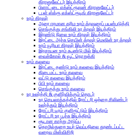
கிரானுலேட்டர் இயந்திரம்
பிளாட்-டை எக்ஸ்ட்ரூஷன் கிரானுலேட்டர்
டபுள் ஸ்க்ரூ எக்ஸ்ட்ரூடிங் கிரானுலேட்டர்
உரம் கிரஷர்
அரை ஈரமான கரிம உரம் க்ரஷரைப் பயன்படுத்தி
செங்குத்து சங்கிலி உர க்ரஷர் இயந்திரம்
இரண்டு நிலை உரம் கிரஷர் இயந்திரம்
இரட்டை அச்சு செயின் க்ரஷர் மெஷின் உர க்ரஷர்
உரம் யூரியா கிரஷர் இயந்திரம்
இரசாயன உரம் கூண்டு மில் இயந்திரம்
வைக்கோல் & வூட் நொறுக்கி
உரம் கலவை
இரட்டை தண்டு உரம் கலவை இயந்திரம்
கிடைமட்ட உரம் கலவை
வட்டு கலவை இயந்திரம்
பிபி உரம் கலவை
செங்குத்து உரம் கலவை
உர உலர்த்தி & குளிர்விக்கும் தொடர்
உர செயலாக்கத்தில் ரோட்டரி ஒற்றை சிலிண்டர்
உலர்த்தும் இயந்திரம்
ரோட்டரி டிரம் குளிரூட்டும் இயந்திரம்
ரோட்டரி உர பூச்சு இயந்திரம்
சூடான காற்று அடுப்பு
தொழில்துறை உயர் வெப்பநிலை தூண்டப்பட்ட
வரைவு மின்விசிறி