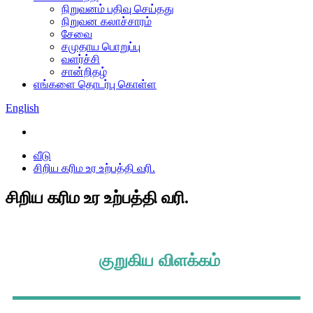
நிறுவனம் பதிவு செய்தது
நிறுவன கலாச்சாரம்
சேவை
சமுதாய பொறுப்பு
வளர்ச்சி
சான்றிதழ்
எங்களை தொடர்பு கொள்ள
English
வீடு
சிறிய கரிம உர உற்பத்தி வரி.
சிறிய கரிம உர உற்பத்தி வரி.
குறுகிய விளக்கம்