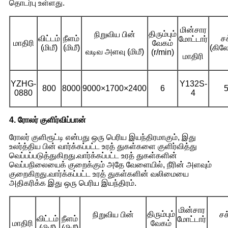
தொடர்பு உள்ளது.
மின்சார
திரும்பும்
நிறுவிய பின்
விட்டம்
நீளம்
சக
மோட்டார்
மாதிரி
வேகம்
(மிமீ)
(மிமீ)
(கில
வடிவ அளவு (மிமீ)
(r/min)
மாதிரி
YZHG-
Y132S-
800
8000
9000×1700×2400
6
5
0880
4
4. ரோலர் குளிர்விப்பான்
ரோலர் குளிரூட்டி என்பது ஒரு பெரிய இயந்திரமாகும், இது
உலர்த்திய பின் வார்க்கப்பட்ட உரத் துகள்களை குளிர்வித்து
வெப்பப்படுத்துகிறது.வார்க்கப்பட்ட உரத் துகள்களின்
வெப்பநிலையைக் குறைக்கும் அதே வேளையில், நீரின் அளவும்
குறைகிறது.வார்க்கப்பட்ட உரத் துகள்களின் வலிமையை
அதிகரிக்க இது ஒரு பெரிய இயந்திரம்.
மின்சார
திரும்பும்
நிறுவிய பின்
சக
விட்டம்
நீளம்
மோட்டார்
மாதிரி
வேகம்
(மிமீ)
(மிமீ)