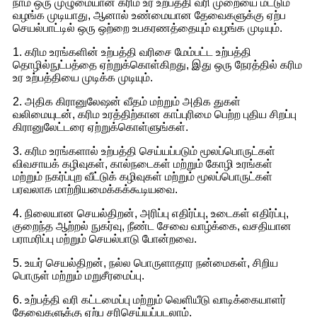
நாம் ஒரு முழுமையான கரிம உர உற்பத்தி வரி முறையை மட்டும்
வழங்க முடியாது, ஆனால் உண்மையான தேவைகளுக்கு ஏற்ப
செயல்பாட்டில் ஒரு ஒற்றை உபகரணத்தையும் வழங்க முடியும்.
1. கரிம உரங்களின் உற்பத்தி வரிசை மேம்பட்ட உற்பத்தி
தொழில்நுட்பத்தை ஏற்றுக்கொள்கிறது, இது ஒரு நேரத்தில் கரிம
உர உற்பத்தியை முடிக்க முடியும்.
2. அதிக கிரானுலேஷன் வீதம் மற்றும் அதிக துகள்
வலிமையுடன், கரிம உரத்திற்கான காப்புரிமை பெற்ற புதிய சிறப்பு
கிரானுலேட்டரை ஏற்றுக்கொள்ளுங்கள்.
3. கரிம உரங்களால் உற்பத்தி செய்யப்படும் மூலப்பொருட்கள்
விவசாயக் கழிவுகள், கால்நடைகள் மற்றும் கோழி உரங்கள்
மற்றும் நகர்ப்புற வீட்டுக் கழிவுகள் மற்றும் மூலப்பொருட்கள்
பரவலாக மாற்றியமைக்கக்கூடியவை.
4. நிலையான செயல்திறன், அரிப்பு எதிர்ப்பு, உடைகள் எதிர்ப்பு,
குறைந்த ஆற்றல் நுகர்வு, நீண்ட சேவை வாழ்க்கை, வசதியான
பராமரிப்பு மற்றும் செயல்பாடு போன்றவை.
5. உயர் செயல்திறன், நல்ல பொருளாதார நன்மைகள், சிறிய
பொருள் மற்றும் மறுசீரமைப்பு.
6. உற்பத்தி வரி கட்டமைப்பு மற்றும் வெளியீடு வாடிக்கையாளர்
தேவைகளுக்கு ஏற்ப சரிசெய்யப்படலாம்.