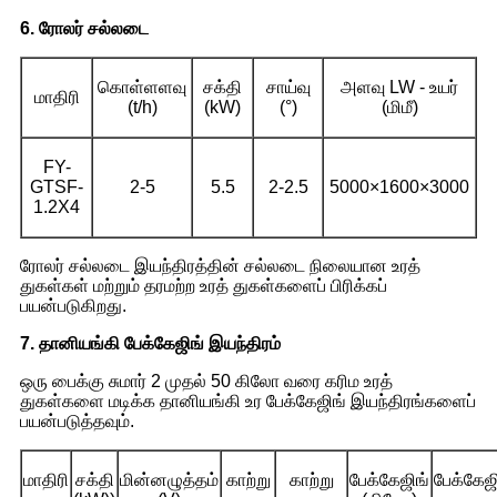
6. ரோலர் சல்லடை
கொள்ளளவு
சக்தி
சாய்வு
அளவு LW - உயர்
மாதிரி
(t/h)
(kW)
(°)
(மிமீ)
FY-
GTSF-
2-5
5.5
2-2.5
5000×1600×3000
1.2X4
ரோலர் சல்லடை இயந்திரத்தின் சல்லடை நிலையான உரத்
துகள்கள் மற்றும் தரமற்ற உரத் துகள்களைப் பிரிக்கப்
பயன்படுகிறது.
7. தானியங்கி பேக்கேஜிங் இயந்திரம்
ஒரு பைக்கு சுமார் 2 முதல் 50 கிலோ வரை கரிம உரத்
துகள்களை மடிக்க தானியங்கி உர பேக்கேஜிங் இயந்திரங்களைப்
பயன்படுத்தவும்.
மாதிரி
சக்தி
மின்னழுத்தம்
காற்று
காற்று
பேக்கேஜிங்
பேக்கேஜ