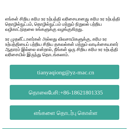
எங்கள் சிறிய கரிம உர உற்பத்தி வரிசையானது கரிம உர உற்பத்தி
தொழில்நுட்பம், தொழில்நுட்பம் மற்றும் நிறுவல் பற்றிய
வழிகாட்டுதலை உங்களுக்கு வழங்குகிறது.
உர முதலீட்டாளர்கள் அல்லது விவசாயிகளுக்கு, கரிம உர
உற்பத்தியைப் பற்றிய சிறிய தகவல்கள் மற்றும் வாடிக்கையாளர்
ஆதாரம் இல்லை என்றால், நீங்கள் ஒரு சிறிய கரிம உர உற்பத்தி
வரிசையில் இருந்து தொடங்கலாம்.
tianyaqiong@yz-mac.cn
தொலைபேசி:+86-18621801335
எங்களை தொடர்பு கொள்ள