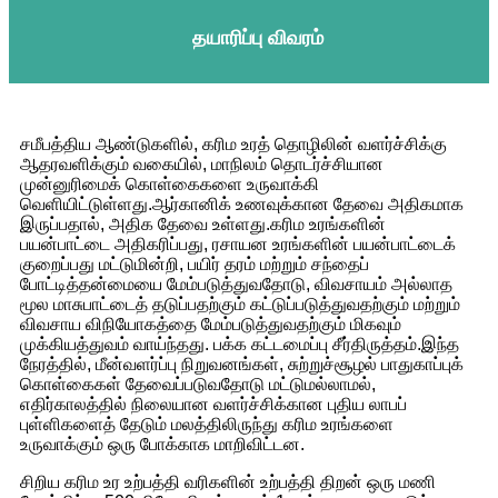
தயாரிப்பு விவரம்
சமீபத்திய ஆண்டுகளில், கரிம உரத் தொழிலின் வளர்ச்சிக்கு
ஆதரவளிக்கும் வகையில், மாநிலம் தொடர்ச்சியான
முன்னுரிமைக் கொள்கைகளை உருவாக்கி
வெளியிட்டுள்ளது.ஆர்கானிக் உணவுக்கான தேவை அதிகமாக
இருப்பதால், அதிக தேவை உள்ளது.கரிம உரங்களின்
பயன்பாட்டை அதிகரிப்பது, ரசாயன உரங்களின் பயன்பாட்டைக்
குறைப்பது மட்டுமின்றி, பயிர் தரம் மற்றும் சந்தைப்
போட்டித்தன்மையை மேம்படுத்துவதோடு, விவசாயம் அல்லாத
மூல மாசுபாட்டைத் தடுப்பதற்கும் கட்டுப்படுத்துவதற்கும் மற்றும்
விவசாய விநியோகத்தை மேம்படுத்துவதற்கும் மிகவும்
முக்கியத்துவம் வாய்ந்தது. பக்க கட்டமைப்பு சீர்திருத்தம்.இந்த
நேரத்தில், மீன்வளர்ப்பு நிறுவனங்கள், சுற்றுச்சூழல் பாதுகாப்புக்
கொள்கைகள் தேவைப்படுவதோடு மட்டுமல்லாமல்,
எதிர்காலத்தில் நிலையான வளர்ச்சிக்கான புதிய லாபப்
புள்ளிகளைத் தேடும் மலத்திலிருந்து கரிம உரங்களை
உருவாக்கும் ஒரு போக்காக மாறிவிட்டன.
சிறிய கரிம உர உற்பத்தி வரிகளின் உற்பத்தி திறன் ஒரு மணி