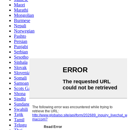
Maori
Marathi
Mongolian
Burmese
Nepali
Norwegian
Pashto
Persian
Punjabi
Serbian
Sesotho
Sinhala
Slovak
Slovenian
Somali
Samoan
Scots Gaelic
Shona
Sindhi
Sundanese
Swahili
Tajik
Tamil
Telugu