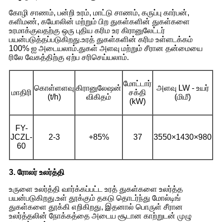
கோழி சாணம், பன்றி உரம், மாட்டு சாணம், கருப்பு கார்பன்,
களிமண், கயோலின் மற்றும் பிற துகள்களின் துகள்களை
உரமாக்குவதற்கு ஒரு புதிய கரிம உர கிரானுலேட்டர்
பயன்படுத்தப்படுகிறது.உரத் துகள்களின் கரிம உள்ளடக்கம்
100% ஐ அடையலாம்.துகள் அளவு மற்றும் சீரான தன்மையை
ரிலே வேகத்திற்கு ஏற்ப சரிசெய்யலாம்.
மோட்டார்
கொள்ளளவு
கிரானுலேஷன்
அளவு LW - உயர்
மாதிரி
சக்தி
(t/h)
விகிதம்
(மிமீ)
(kW)
FY-
JCZL-
2-3
+85%
37
3550×1430×980
60
3. ரோலர் உலர்த்தி
உருளை உலர்த்தி வார்க்கப்பட்ட உரத் துகள்களை உலர்த்த
பயன்படுகிறது.உள் தூக்கும் தகடு தொடர்ந்து மோல்டிங்
துகள்களை தூக்கி எறிகிறது, இதனால் பொருள் சீரான
உலர்த்தலின் நோக்கத்தை அடைய சூடான காற்றுடன் முழு