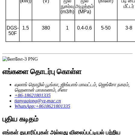
(kW))
(V)
மூல
மூல
(கிலோ)
படி பை
நுகர்வு
அழுத்தம்
மீட்டர்
(m3/h)
(MPa)
DGS-
1.5
380
1
0.4-0.6
5-50
3-8
50F
எங்களை தொடர்பு கொள்ள
வுலாங் தொழில் பூங்கா, ஜிங்யாங் மாவட்டம், ஜெங்சோ நகரம்,
ஹெனான் மாகாணம், சீனா
+86-18621801335
tianyaqiong@yz-mac.cn
WhatsApp:+8618621801335
புதிய கடிதம்
எங்கள் தயாரிப்புகள் அல்லது விலைப்பட்டியல் பற்றிய