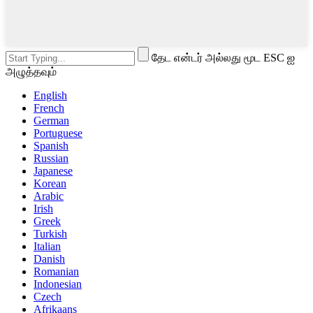
தேட என்டர் அல்லது மூட ESC ஐ
அழுத்தவும்
English
French
German
Portuguese
Spanish
Russian
Japanese
Korean
Arabic
Irish
Greek
Turkish
Italian
Danish
Romanian
Indonesian
Czech
Afrikaans