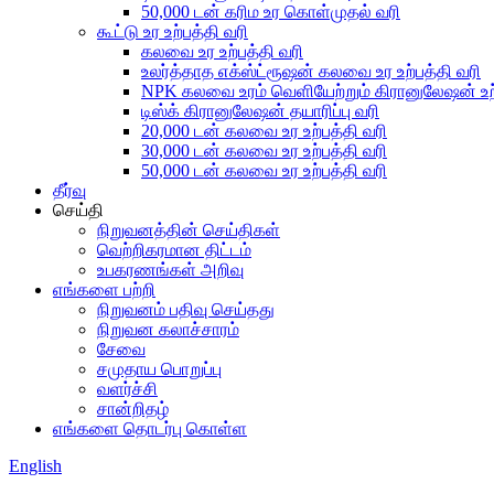
50,000 டன் கரிம உர கொள்முதல் வரி
கூட்டு உர உற்பத்தி வரி
கலவை உர உற்பத்தி வரி
உலர்த்தாத எக்ஸ்ட்ரூஷன் கலவை உர உற்பத்தி வரி
NPK கலவை உரம் வெளியேற்றும் கிரானுலேஷன் உற்
டிஸ்க் கிரானுலேஷன் தயாரிப்பு வரி
20,000 டன் கலவை உர உற்பத்தி வரி
30,000 டன் கலவை உர உற்பத்தி வரி
50,000 டன் கலவை உர உற்பத்தி வரி
தீர்வு
செய்தி
நிறுவனத்தின் செய்திகள்
வெற்றிகரமான திட்டம்
உபகரணங்கள் அறிவு
எங்களை பற்றி
நிறுவனம் பதிவு செய்தது
நிறுவன கலாச்சாரம்
சேவை
சமுதாய பொறுப்பு
வளர்ச்சி
சான்றிதழ்
எங்களை தொடர்பு கொள்ள
English