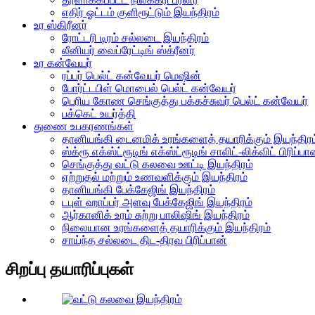
எதிர் ஓட்டம் குளிரூட்டும் இயந்திரம்
உர ஸ்கிரீனர்
ரோட்டரி டிரம் சல்லடை இயந்திரம்
லீனியர் வைப்ரேட்டிங் ஸ்க்ரீனர்
உர கன்வேயர்
ரப்பர் பெல்ட் கன்வேயர் மெஷின்
போர்ட்டபிள் மொபைல் பெல்ட் கன்வேயர்
பெரிய கோண செங்குத்து பக்கச்சுவர் பெல்ட் கன்வேயர்
பக்கெட் உயர்த்தி
துணை உபகரணங்கள்
தானியங்கி டைனமிக் உரங்களைத் தயாரிக்கும் இயந்திரம
ஸ்க்ரூ எக்ஸ்ட்ரூடிங் எக்ஸ்ட்ரூடிங் சாலிட்-லிக்விட் பிரிப்பா
செங்குத்து வட்டு கலவை ஊட்டி இயந்திரம்
ஏற்றுதல் மற்றும் உணவளிக்கும் இயந்திரம்
தானியங்கி பேக்கேஜிங் இயந்திரம்
டபுள் ஹாப்பர் அளவு பேக்கேஜிங் இயந்திரம்
ஆர்கானிக் உரம் சுற்று பாலிஷிங் இயந்திரம்
நிலையான உரங்களைத் தயாரிக்கும் இயந்திரம்
சாய்ந்த சல்லடை திட-திரவ பிரிப்பான்
சிறப்பு தயாரிப்புகள்