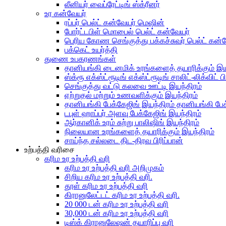
லீனியர் வைப்ரேட்டிங் ஸ்க்ரீனர்
உர கன்வேயர்
ரப்பர் பெல்ட் கன்வேயர் மெஷின்
போர்ட்டபிள் மொபைல் பெல்ட் கன்வேயர்
பெரிய கோண செங்குத்து பக்கச்சுவர் பெல்ட் கன்
பக்கெட் உயர்த்தி
துணை உபகரணங்கள்
தானியங்கி டைனமிக் உரங்களைத் தயாரிக்கும் இய
ஸ்க்ரூ எக்ஸ்ட்ரூடிங் எக்ஸ்ட்ரூடிங் சாலிட்-லிக்விட் பி
செங்குத்து வட்டு கலவை ஊட்டி இயந்திரம்
ஏற்றுதல் மற்றும் உணவளிக்கும் இயந்திரம்
தானியங்கி பேக்கேஜிங் இயந்திரம் தானியங்கி பேக
டபுள் ஹாப்பர் அளவு பேக்கேஜிங் இயந்திரம்
ஆர்கானிக் உரம் சுற்று பாலிஷிங் இயந்திரம்
நிலையான உரங்களைத் தயாரிக்கும் இயந்திரம்
சாய்ந்த சல்லடை திட-திரவ பிரிப்பான்
உற்பத்தி வரிசை
கரிம உர உற்பத்தி வரி
கரிம உர உற்பத்தி வரி அறிமுகம்
சிறிய கரிம உர உற்பத்தி வரி.
தூள் கரிம உர உற்பத்தி வரி
கிரானுலேட்டட் கரிம உர உற்பத்தி வரி.
20 000 டன் கரிம உர உற்பத்தி வரி
30,000 டன் கரிம உர உற்பத்தி வரி
டிஸ்க் கிரானுலேஷன் தயாரிப்பு வரி