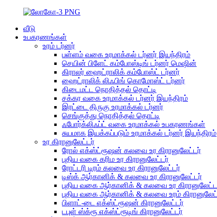
வீடு
உபகரணங்கள்
உரம் டர்னர்
பள்ளம் வகை உரமாக்கல் டர்னர் இயந்திரம்
செயின் பிளேட் கம்போஸ்டிங் டர்னர் மெஷின்
கிராலர் ஹைட்ராலிக் கம்போஸ்ட் டர்னர்
ஹைட்ராலிக் லிஃபிங் கொமோஸ்ட் டர்னர்
கிடைமட்ட நொதித்தல் தொட்டி
சக்கர வகை உரமாக்கல் டர்னர் இயந்திரம்
இரட்டை திருகு உரமாக்கல் டர்னர்
செங்குத்து நொதித்தல் தொட்டி
ஃபோர்க்லிஃப்ட் வகை உரமாக்கல் உபகரணங்கள்
சுயமாக இயக்கப்படும் உரமாக்கல் டர்னர் இயந்திரம்
உர கிரானுலேட்டர்
ரோல் எக்ஸ்ட்ரூஷன் கலவை உர கிரானுலேட்டர்
புதிய வகை கரிம உர கிரானுலேட்டர்
ரோட்டரி டிரம் கலவை உர கிரானுலேட்டர்
டிஸ்க் ஆர்கானிக் & கலவை உர கிரானுலேட்டர்
புதிய வகை ஆர்கானிக் & கலவை உர கிரானுலேட்ட
புதிய வகை ஆர்கானிக் & கலவை உரம் கிரானுலேட்ட
பிளாட்-டை எக்ஸ்ட்ரூஷன் கிரானுலேட்டர்
டபுள் ஸ்க்ரூ எக்ஸ்ட்ரூடிங் கிரானுலேட்டர்