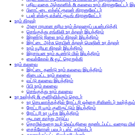
புதிய வகை ஆர்கானிக் & கலவை உரம் கிரானுலேட்டர் இய
பிளாட்-டை எக்ஸ்ட்ரூஷன் கிரானுலேட்டர்
டபுள் ஸ்க்ரூ எக்ஸ்ட்ரூடிங் கிரானுலேட்டர்
உரம் கிரஷர்
அரை ஈரமான கரிம உரம் க்ரஷரைப் பயன்படுத்தி
செங்குத்து சங்கிலி உர க்ரஷர் இயந்திரம்
இரண்டு நிலை உரம் கிரஷர் இயந்திரம்
இரட்டை அச்சு செயின் க்ரஷர் மெஷின் உர க்ரஷர்
உரம் யூரியா கிரஷர் இயந்திரம்
இரசாயன உரம் கூண்டு மில் இயந்திரம்
வைக்கோல் & வூட் நொறுக்கி
உரம் கலவை
இரட்டை தண்டு உரம் கலவை இயந்திரம்
கிடைமட்ட உரம் கலவை
வட்டு கலவை இயந்திரம்
பிபி உரம் கலவை
செங்குத்து உரம் கலவை
உர உலர்த்தி & குளிர்விக்கும் தொடர்
உர செயலாக்கத்தில் ரோட்டரி ஒற்றை சிலிண்டர் உலர்த்தும
ரோட்டரி டிரம் குளிரூட்டும் இயந்திரம்
ரோட்டரி உர பூச்சு இயந்திரம்
சூடான காற்று அடுப்பு
தொழில்துறை உயர் வெப்பநிலை தூண்டப்பட்ட வரைவு மின
சைக்ளோன் பவுடர் டஸ்ட் கலெக்டர்
தூளாக்கப்பட்ட நிலக்கரி பர்னர்