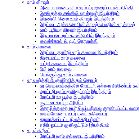
உரம் கிரஷர்
அரை ஈரமான கரிம உரம் க்ரஷரைப் பயன்படுத்தி
செங்குத்து சங்கிலி உர க்ரஷர் இயந்திரம்
இரண்டு நிலை உரம் கிரஷர் இயந்திரம்
இரட்டை அச்சு செயின் க்ரஷர் மெஷின் உர க்ரஷர்
உரம் யூரியா கிரஷர் இயந்திரம்
இரசாயன உரம் கூண்டு மில் இயந்திரம்
வைக்கோல் & வூட் நொறுக்கி
உரம் கலவை
இரட்டை தண்டு உரம் கலவை இயந்திரம்
கிடைமட்ட உரம் கலவை
வட்டு கலவை இயந்திரம்
பிபி உரம் கலவை
செங்குத்து உரம் கலவை
உர உலர்த்தி & குளிர்விக்கும் தொடர்
உர செயலாக்கத்தில் ரோட்டரி ஒற்றை சிலிண்டர் உலர்
ரோட்டரி டிரம் குளிரூட்டும் இயந்திரம்
ரோட்டரி உர பூச்சு இயந்திரம்
சூடான காற்று அடுப்பு
தொழில்துறை உயர் வெப்பநிலை தூண்டப்பட்ட வரைவ
சைக்ளோன் பவுடர் டஸ்ட் கலெக்டர்
தூளாக்கப்பட்ட நிலக்கரி பர்னர்
எதிர் ஓட்டம் குளிரூட்டும் இயந்திரம்
உர ஸ்கிரீனர்
ரோட்டரி டிரம் சல்லடை இயந்திரம்